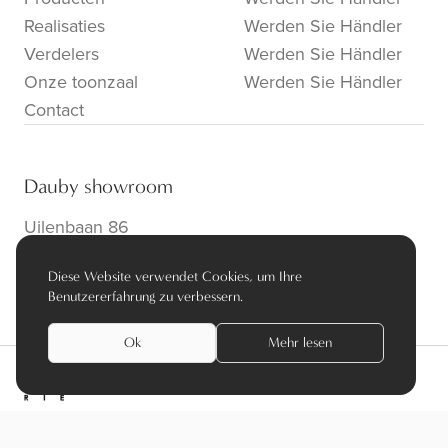
Realisaties
Werden Sie Händler
Verdelers
Werden Sie Händler
Onze toonzaal
Werden Sie Händler
Contact
Dauby showroom
Uilenbaan 86
B-2160 Wommelgem
Diese Website verwendet Cookies, um Ihre
info@dauby.be
|
+32 3 354 16 86
Benutzererfahrung zu verbessern.
Ok
Mehr lesen
privacy policy