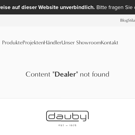
reise auf dieser Website unverbindlich.
Bitte fragen Sie
Blog
Stil
Produkte
Projekten
Händler
Unser Showroom
Kontakt
Content
"
Dealer
"
not found