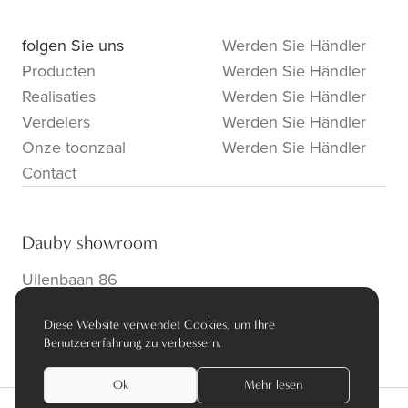
folgen Sie uns
Werden Sie Händler
Producten
Werden Sie Händler
Realisaties
Werden Sie Händler
Verdelers
Werden Sie Händler
Onze toonzaal
Werden Sie Händler
Contact
Dauby showroom
Uilenbaan 86
B-2160 Wommelgem
Diese Website verwendet Cookies, um Ihre
info@dauby.be
|
+32 3 354 16 86
Benutzererfahrung zu verbessern.
Ok
Mehr lesen