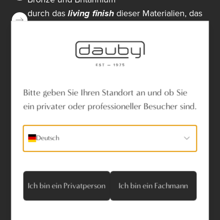
durch das
living finish
dieser Materialien, das
für einen authentischen Look sorgt
durch das Gussverfahren, bei dem
kleine
Unregelmäßigkeiten in den Beschlägen
entstehen
Bitte geben Sie Ihren Standort an und ob Sie
ein privater oder professioneller Besucher sind.
Deutsch
3. Einrichtungstrend #3:
schwarze Akzente für
einen klaren Look
Ich bin ein Privatperson
Ich bin ein Fachmann
Schwarze Fensterbeschläge verleihen Ihrer
Wohnung eine gewisse Tiefe
.