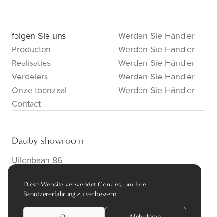
folgen Sie uns
Werden Sie Händler
Producten
Werden Sie Händler
Realisaties
Werden Sie Händler
Verdelers
Werden Sie Händler
Onze toonzaal
Werden Sie Händler
Contact
Dauby showroom
Uilenbaan 86
B-2160 Wommelgem
Diese Website verwendet Cookies, um Ihre
info@dauby.be
|
+32 3 354 16 86
Benutzererfahrung zu verbessern.
Ok
Mehr lesen