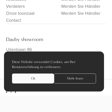
Verdelers
Werden Sie Händler
Onze toonzaal
Werden Sie Händler
Contact
Dauby showroom
Uilenbaan 86
B-2160 Wommelgem
Diese Website verwendet Cookies, um Ihre
info@dauby.be
|
+32 3 354 16 86
Benutzererfahrung zu verbessern.
Ok
Mehr lesen
privacy policy
algemene voorwaarden