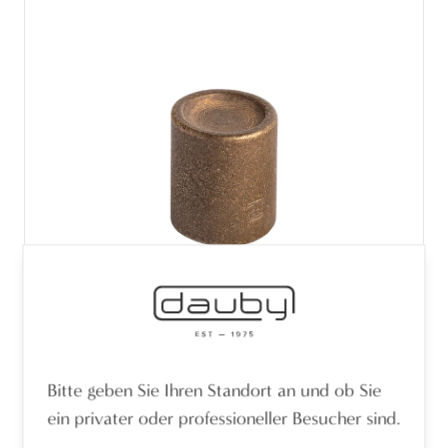
Bitte geben Sie Ihren Standort an und ob Sie
STÜCK MÖBELKNOPF PCAST-25 ROHE
ein privater oder professioneller Besucher sind.
BRONZE (RB) 25mm