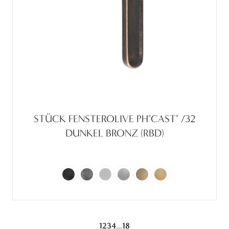
STÜCK FENSTEROLIVE PH"CAST" /32
DUNKEL BRONZ (RBD)
...
1
2
3
4
18