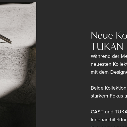
Neue Ko
TUKAN
Während der Mes
neuesten Kolle
mit dem Designe
Beide Kollektio
starkem Fokus au
CAST und TUKAN
Innenarchitektu