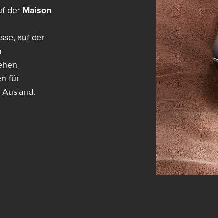
uf der
Maison
sse, auf der
n
ehen.
n für
 Ausland.