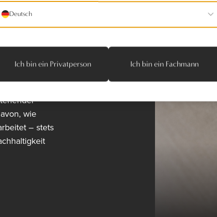
e
Deutsch
atz für
tät,
Ich bin ein Privatperson
Ich bin ein Fachmann
.
stehender
davon, wie
beitet – stets
hhaltigkeit