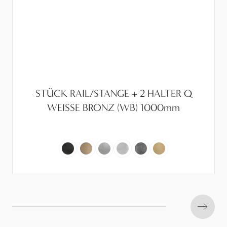
STÜCK RAIL/STANGE + 2 HALTER Q
WEISSE BRONZ (WB) 1000mm
Next s