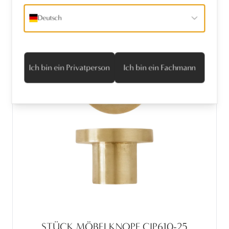
Deutsch
Ich bin ein Privatperson
Ich bin ein Fachmann
STÜCK MÖBELKNOPF CIP610-25