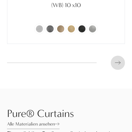
(WB) 10 x10
Next s
Pure® Curtains
Alle Materialien ansehen