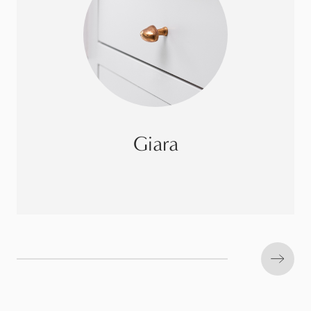
Giara
Next s