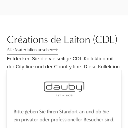
Créations de Laiton (CDL)
Alle Materialien ansehen
Entdecken Sie die vielseitige CDL-Kollektion mit
der City line und der Country line. Diese Kollektion
umfasst Beschläge aus unlackiertem Messing mit
einer natürlichen Patina, die perfekt für jeden
Einrichtungsstil - vom Landhausstil bis zum Art
déco - geeignet sind.
CDL bietet Tür-, Fenster- und Möbelbeschläge und
Bitte geben Sie Ihren Standort an und ob Sie
bringt zeitlose Eleganz in Ihr Heim.
ein privater oder professioneller Besucher sind.