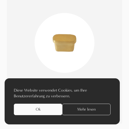
Natur Messing Poliert (NOL)
Diese Website verwendet Cookies, um Ihre
Benutzererfahrung zu verbessern.
Material ansehen
Ok
Mehr lesen