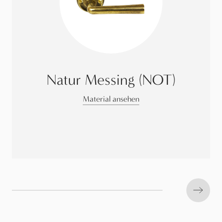
Natur Messing (NOT)
Material ansehen
Next s