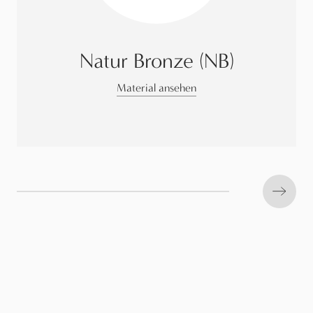
Natur Bronze (NB)
Material ansehen
Next s