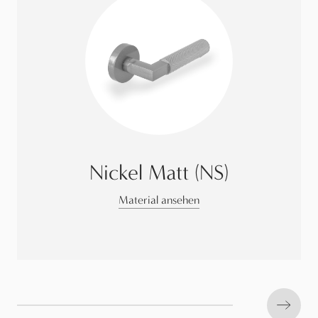
Nickel Matt (NS)
Material ansehen
Next s