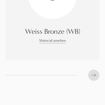
Weiss Bronze (WB)
Material ansehen
Next s