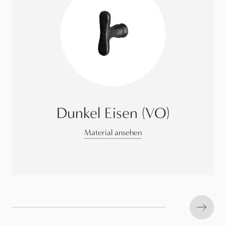
Dunkel Eisen (VO)
Material ansehen
Next s