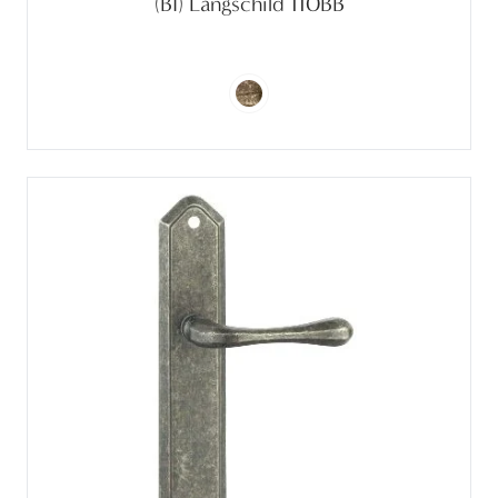
(BI) Langschild 110BB