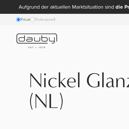
Aufgrund der aktuellen Marktsituation sind
die P
Privat
Professionell
Nickel Gla
(NL)