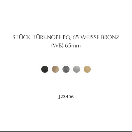
STÜCK TÜRKNOPF PQ-65 WEISSE BRONZ
(WB) 65mm
1
2
3
4
5
6