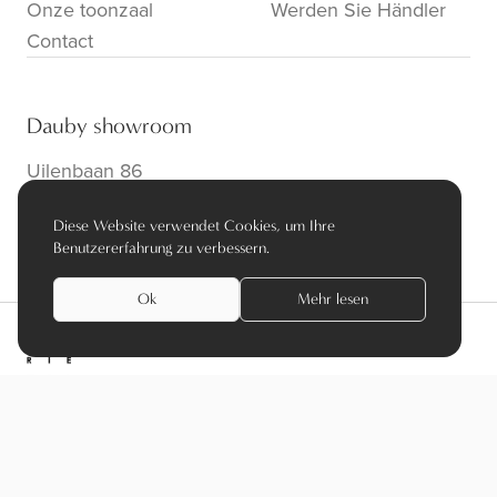
Onze toonzaal
Werden Sie Händler
Contact
Dauby showroom
Uilenbaan 86
B-2160 Wommelgem
Diese Website verwendet Cookies, um Ihre
info@dauby.be
|
+32 3 354 16 86
Benutzererfahrung zu verbessern.
Ok
Mehr lesen
privacy policy
algemene voorwaarden