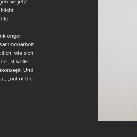
en sie jetzt
 Nicht
chte
nk enger
usammenarbeit
lich, wie sich
ne „stilvolle
nkonzept. Und
t, „out of the