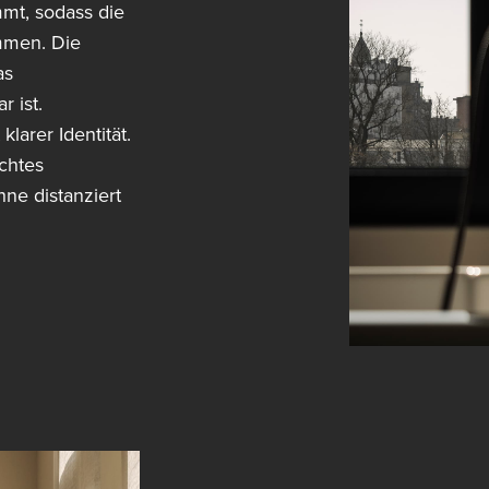
mt, sodass die
mmen. Die
as
 ist.
klarer Identität.
chtes
ne distanziert