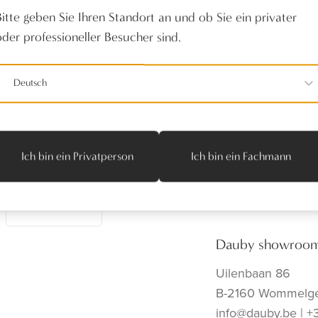
Bitte geben Sie Ihren Standort an und ob Sie ein privater
oder professioneller Besucher sind.
Deutsch
richten
folgen Sie uns
Producten
Realisaties
Verdelers
Ich bin ein Privatperson
Ich bin ein Fachmann
Onze toonzaal
Contact
Abonnieren
Dauby showroo
Uilenbaan 86
B-2160 Wommelg
info@dauby.be
|
+