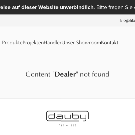
reise auf dieser Website unverbindlich.
Bitte fragen Sie
Blog
Stil
Produkte
Projekten
Händler
Unser Showroom
Kontakt
Content
"
Dealer
"
not found