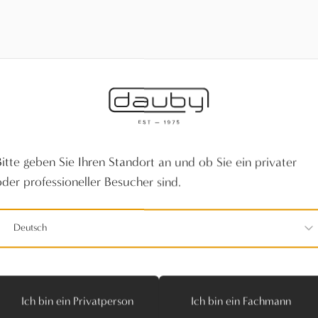
404
den, versuchen Sie es später erneut oder navigieren Sie zu
Bitte geben Sie Ihren Standort an und ob Sie ein privater
oder professioneller Besucher sind.
Deutsch
Ich bin ein Privatperson
Ich bin ein Fachmann