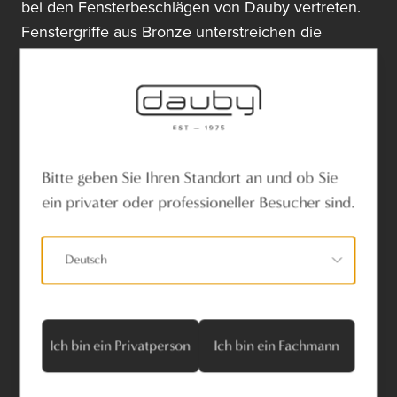
bei den Fensterbeschlägen von Dauby vertreten.
Fenstergriffe aus Bronze unterstreichen die
Behaglichkeit einer Einrichtung im Landhausstil.
Außerdem ist Bronze sehr pflegeleicht und wird
mit den Jahren immer schöner. Eine
Fensterolive
mit Patina
passt natürlich perfekt zum
authentischen Charme des Landhausstils.
Bitte geben Sie Ihren Standort an und ob Sie
Und auch das handwerkliche
ein privater oder professioneller Besucher sind.
Herstellungsverfahren mit Sandformen ist optimal
dafür. Die rustikale Verarbeitung der Retro-
Fensterbeschläge wertet garantiert jedes Interieur
Deutsch
auf.
Ich bin ein Privatperson
Ich bin ein Fachmann