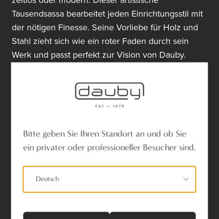
zeitlos oder modern: Dieser artistische
Tausendsassa bearbeitet jeden Einrichtungsstil mit
der nötigen Finesse. Seine Vorliebe für Holz und
Stahl zieht sich wie ein roter Faden durch sein
Werk und passt perfekt zur Vision von Dauby.
Die Zusammenarbeit zwischen Tom Lenaerts und
Dauby kommt in der straffen PH2017-Kollektion für
Möbelbeschläge perfekt zur Geltung. In dieser
Reihe wurden sowohl ein Möbelgriff als auch ein
Möbelknopf entwickelt. Das einzigartige
Bitte geben Sie Ihren Standort an und ob Sie
Zusammenspiel zwischen dem traditionellen
ein privater oder professioneller Besucher sind.
Material und dem strengen Linienspiel des Designs
sorgt für perfekte Balance.
Deutsch