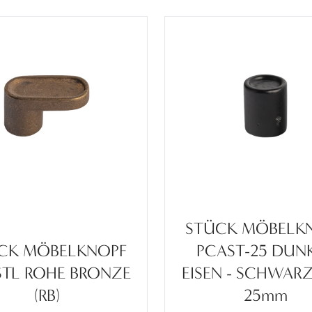
STÜCK MÖBELK
CK MÖBELKNOPF
PCAST-25 DUN
STL ROHE BRONZE
EISEN - SCHWARZ
(RB)
25mm