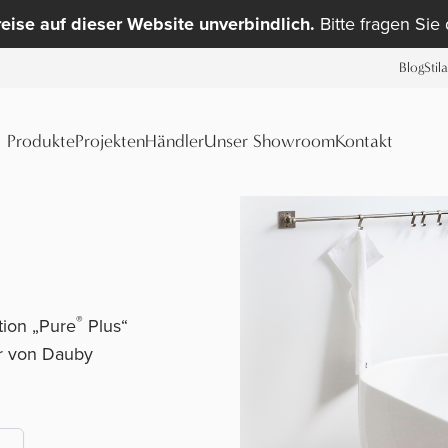
reise auf dieser Website unverbindlich.
Bitte fragen Sie
Blog
Stil
Produkte
Projekten
Händler
Unser Showroom
Kontakt
®
tion „Pure
Plus“
ör von Dauby