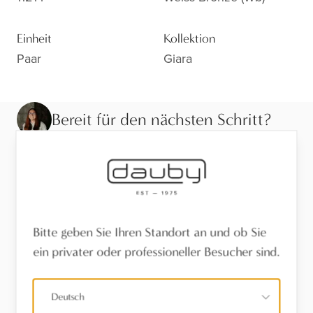
Einheit
Kollektion
Paar
Giara
Bereit für den nächsten Schritt?
Sehen Sie sich die Ausführung aus der Nähe an,
lassen Sie sich beraten oder finden Sie einen Händler
in Ihrer Nähe.
Besuchen Sie den Showroom
Bitte geben Sie Ihren Standort an und ob Sie
ein privater oder professioneller Besucher sind.
Finden Sie einen Händler
Deutsch