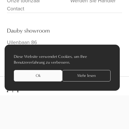
Onze toonzaal
Werden Sie Händler
Contact
Dauby showroom
Uilenbaan 86
B-2160 Wommelgem
Diese Website verwendet Cookies, um Ihre
info@dauby.be
|
+32 3 354 16 86
Benutzererfahrung zu verbessern.
Ok
Mehr lesen
privacy policy
algemene voorwaarden