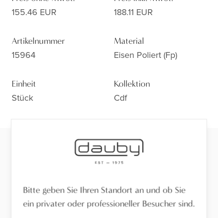
155.46 EUR
188.11 EUR
Artikelnummer
Material
15964
Eisen Poliert (fp)
Einheit
Kollektion
Stück
Cdf
Bereit für den nächsten Schritt?
Sehen Sie sich die Ausführung aus der Nähe an,
lassen Sie sich beraten oder finden Sie einen Händler
Bitte geben Sie Ihren Standort an und ob Sie
in Ihrer Nähe.
ein privater oder professioneller Besucher sind.
Besuchen Sie den Showroom