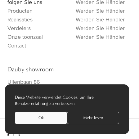
folgen Sie uns
Werden Sie Händler
Producten
Werden Sie Händler
Realisaties
Werden Sie Händler
Verdelers
Werden Sie Händler
Onze toonzaal
Werden Sie Händler
Contact
Dauby showroom
Uilenbaan 86
B-2160 Wommelgem
Diese Website verwendet Cookies, um Ihre
info@dauby.be
|
+32 3 354 16 86
Benutzererfahrung zu verbessern.
Ok
Mehr lesen