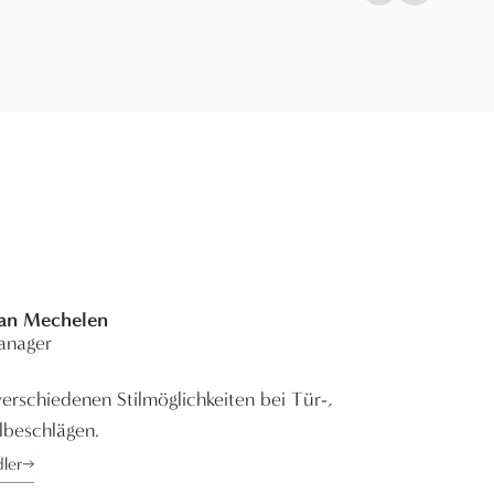
Previous slide
Next slid
Van Mechelen
anager
erschiedenen Stilmöglichkeiten bei Tür-,
lbeschlägen.
dler