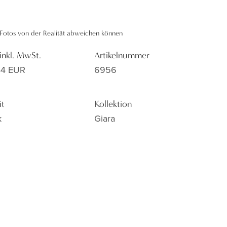
n Fotos von der Realität abweichen können
 inkl. MwSt.
Artikelnummer
44 EUR
6956
it
Kollektion
k
Giara