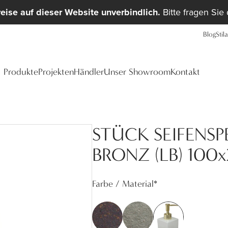
reise auf dieser Website unverbindlich.
Bitte fragen Sie
Blog
Stil
Produkte
Projekten
Händler
Unser Showroom
Kontakt
STÜCK SEIFENSP
BRONZ (LB) 100
Farbe / Material
*