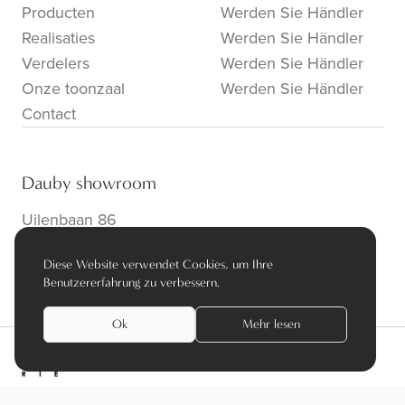
Producten
Werden Sie Händler
Realisaties
Werden Sie Händler
Verdelers
Werden Sie Händler
Onze toonzaal
Werden Sie Händler
Contact
Dauby showroom
Uilenbaan 86
B-2160 Wommelgem
Diese Website verwendet Cookies, um Ihre
info@dauby.be
|
+32 3 354 16 86
Benutzererfahrung zu verbessern.
Ok
Mehr lesen
privacy policy