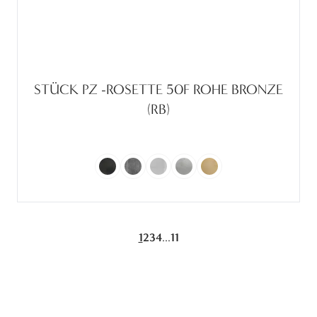
STÜCK PZ -ROSETTE 50F ROHE BRONZE
(RB)
...
1
2
3
4
11