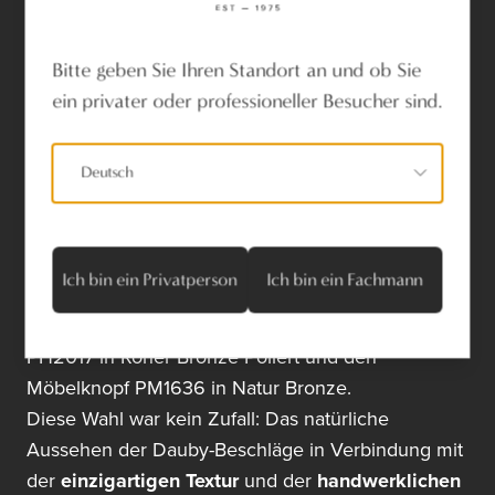
Bitte geben Sie Ihren Standort an und ob Sie
ein privater oder professioneller Besucher sind.
Dauby-Beschläge: Ästhetik
und Funktionalität im
Deutsch
Gleichgewicht
Bei diesem Projekt entschied sich Simon de
Ich bin ein Privatperson
Ich bin ein Fachmann
Burbure für Beschläge der Kollektionen
Pure
und
Fama
von Dauby, unter anderem den Türdrücker
PH2017
in
Roher Bronze Poliert
und den
Möbelknopf
PM1636
in
Natur Bronze
.
Diese Wahl war kein Zufall: Das natürliche
Aussehen der Dauby-Beschläge in Verbindung mit
der
einzigartigen Textur
und der
handwerklichen