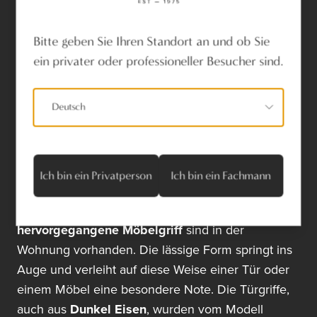
Bitte geben Sie Ihren Standort an und ob Sie
ein privater oder professioneller Besucher sind.
„Je häufiger die Produkte verwendet werden,
desto mehr Charakter und Ausstrahlung erhalten
Deutsch
sie. Im Laufe der Zeit wird die Patina immer
schöner und deshalb erübrigt sich die Pflege.
Lassen Sie die Natur ihren Gang gehen“, meint
Dauby. Sowohl
der Schmetterlingsknopf
aus
Ich bin ein Privatperson
Ich bin ein Fachmann
Dunkel Eisen als auch der aus dem
Schmetterlings-Möbelknopf
hervorgegangene Möbelgriff
sind in der
Wohnung vorhanden. Die lässige Form springt ins
Auge und verleiht auf diese Weise einer Tür oder
einem Möbel eine besondere Note. Die Türgriffe,
auch aus
Dunkel Eisen
, wurden vom Modell