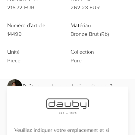
216.72 EUR
262.23 EUR
Numéro d'article
Matériau
14499
Bronze Brut (rb)
Unité
Collection
Piece
Pure
Prêt pour la prochaine étape ?
Découvrez la finition de près, demandez conseil ou
trouvez un revendeur près de chez vous.
Visitez le showroom
Veuillez indiquer votre emplacement et si