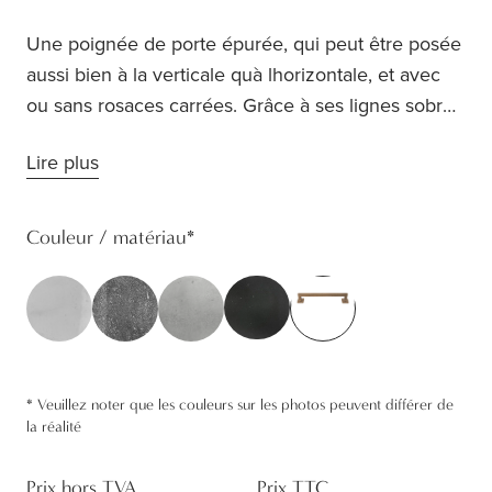
Une poignée de porte épurée, qui peut être posée
aussi bien à la verticale quà lhorizontale, et avec
ou sans rosaces carrées. Grâce à ses lignes sobres
et simples, cette poignée de porte sharmonise
Lire plus
avec tous les styles. Les rosaces de sécurité
carrées y mettent la touche finale.
Couleur / matériau
*
*
Veuillez noter que les couleurs sur les photos peuvent différer de
la réalité
Prix hors TVA
Prix TTC