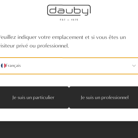
aux ?
s. En traitant
e manière
Veuillez indiquer votre emplacement et si vous êtes un
t à nos pièces,
visiteur privé ou professionnel.
nts. Le résultat
iques.
Français
Je suis un particulier
Je suis un professionnel