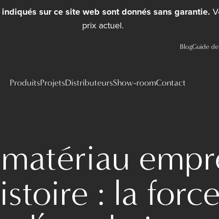
x indiqués sur ce site web sont donnés sans garantie.
Ve
prix actuel.
Blog
Guide de 
Produits
Projets
Distributeurs
Show-room
Contact
matériau empr
istoire : la forc