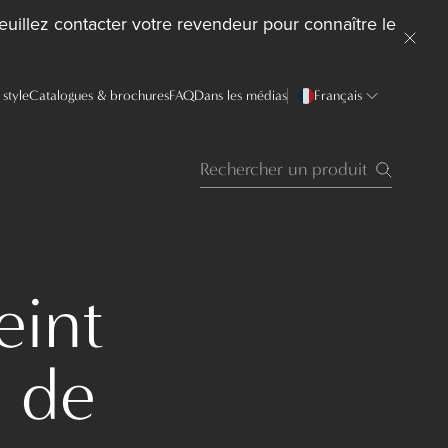
uillez contacter votre revendeur pour connaître le
style
Catalogues & brochures
FAQ
Dans les médias
Français
eint
e de