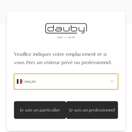
Recevez les dernières nouvelles
Veuillez indiquer votre emplacement et si
vous êtes un visiteur privé ou professionnel.
Nom
*
Français
Adresse mail
*
Je suis d'accord avec la politique de confidentialité
Je suis un particulier
Je suis un professionnel
S’abonner