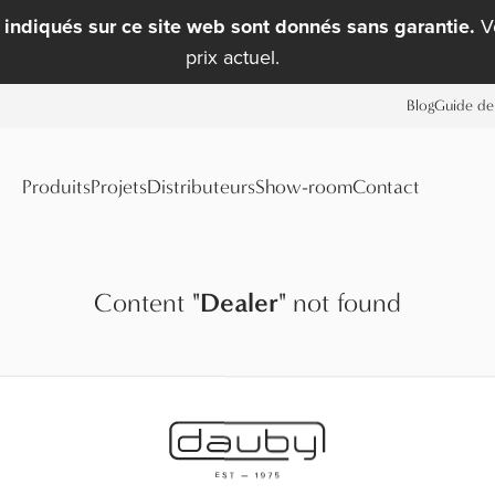
x indiqués sur ce site web sont donnés sans garantie.
Ve
prix actuel.
Blog
Guide de 
Produits
Projets
Distributeurs
Show-room
Contact
Content
"
Dealer
"
not found