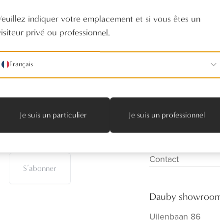
Veuillez indiquer votre emplacement et si vous êtes un
visiteur privé ou professionnel.
Français
Suivez-nous
Produits
Je suis un particulier
Je suis un professionnel
Réalisations
Distributeurs
Notre showroom
Contact
S’abonner
Dauby showroo
Uilenbaan 86