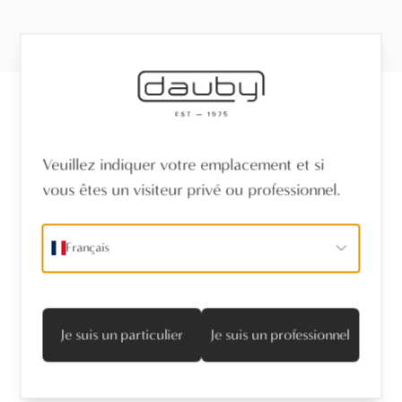
Recevez les dernières nouvelles
Veuillez indiquer votre emplacement et si
vous êtes un visiteur privé ou professionnel.
Nom
*
Français
Adresse mail
*
Je suis d'accord avec la politique de confidentialité
Je suis un particulier
Je suis un professionnel
S’abonner