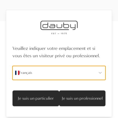
Recevez les dernières nouvelles
Veuillez indiquer votre emplacement et si
vous êtes un visiteur privé ou professionnel.
Nom
*
Français
Adresse mail
*
Je suis d'accord avec la politique de confidentialité
Je suis un particulier
Je suis un professionnel
S’abonner