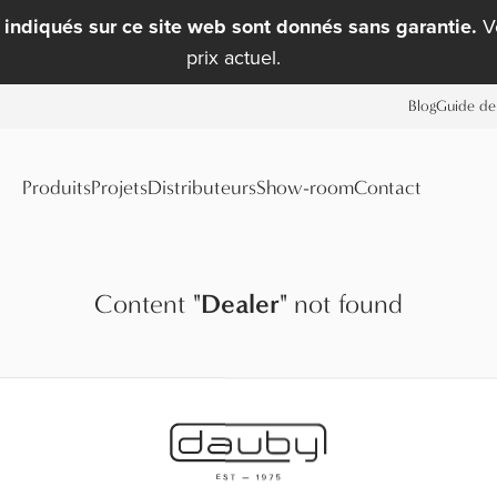
x indiqués sur ce site web sont donnés sans garantie.
Ve
prix actuel.
Blog
Guide de 
Produits
Projets
Distributeurs
Show-room
Contact
Content
"
Dealer
"
not found