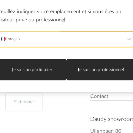
Veuillez indiquer votre emplacement et si vous êtes un
visiteur privé ou professionnel.
Français
Suivez-nous
Produits
Je suis un particulier
Je suis un professionnel
Réalisations
Distributeurs
Notre showroom
Contact
S’abonner
Dauby showroo
Uilenbaan 86