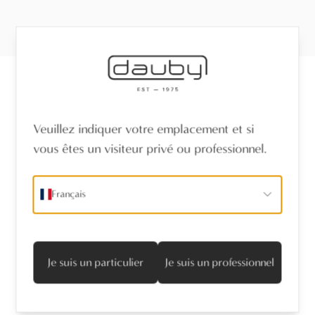
Recevez les dernières nouvelles
Veuillez indiquer votre emplacement et si
vous êtes un visiteur privé ou professionnel.
Nom
*
Français
Adresse mail
*
Je suis d'accord avec la politique de confidentialité
Je suis un particulier
Je suis un professionnel
S’abonner