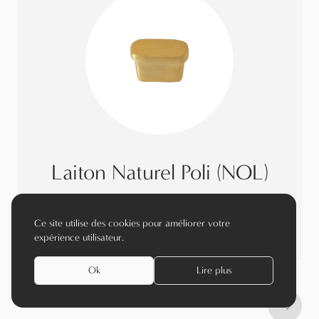
Laiton Naturel Poli (NOL)
voir le matériau
Ce site utilise des cookies pour améliorer votre
expérience utilisateur.
Ok
Lire plus
Next s