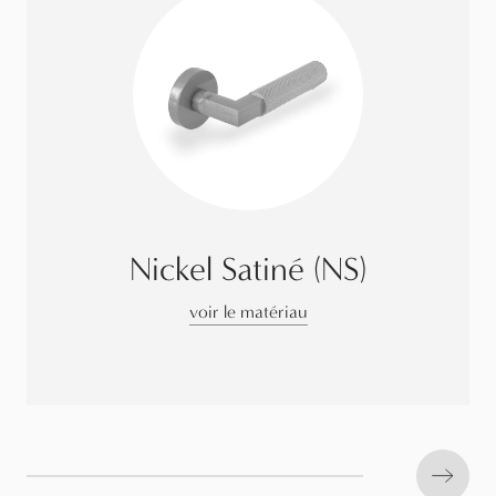
Nickel Satiné (NS)
voir le matériau
Next s