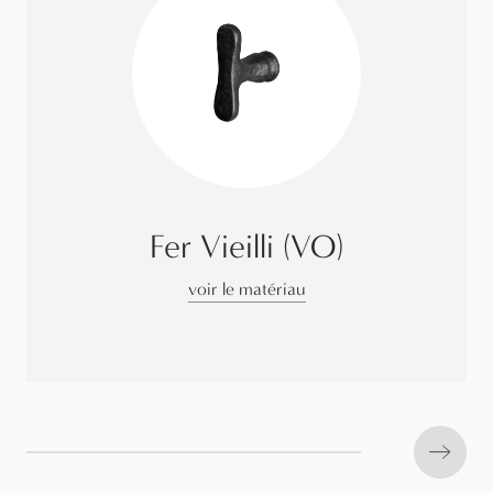
Fer Vieilli (VO)
voir le matériau
Next s