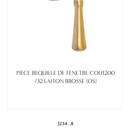
PIECE BEQUILLE DE FENETRE COH1200
/32 LAITON BROSSE (OS)
...
1
2
3
4
8