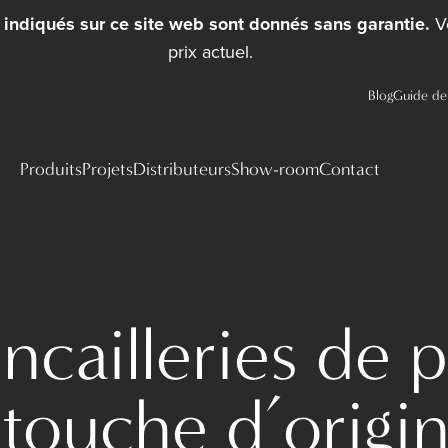
x indiqués sur ce site web sont donnés sans garantie.
Ve
prix actuel.
Blog
Guide de 
Produits
Projets
Distributeurs
Show-room
Contact
ncailleries de 
 touche d’origin