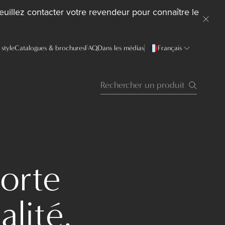
uillez contacter votre revendeur pour connaître le
style
Catalogues & brochures
FAQ
Dans les médias
Français
porte
alité.