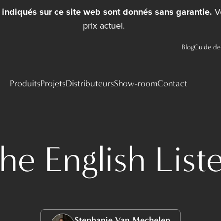
x indiqués sur ce site web sont donnés sans garantie.
Ve
prix actuel.
Blog
Guide de 
Produits
Projets
Distributeurs
Show-room
Contact
he English List
Stephanie Van Mechelen