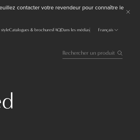
uillez contacter votre revendeur pour connaître le
style
Catalogues & brochures
FAQ
Dans les médias
Français
ed