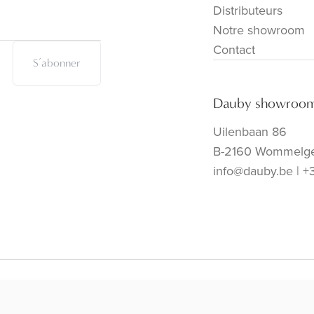
Distributeurs
Notre showroom
Contact
S’abonner
Dauby showroo
Uilenbaan 86
B-2160 Wommelg
info@dauby.be
|
+
algemene voorwaarden
ce si