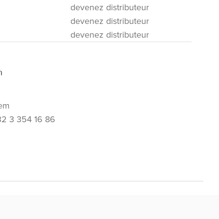
devenez distributeur
devenez distributeur
devenez distributeur
m
em
32 3 354 16 86
te web a été traduit avec le soutien de