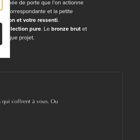
poignée de porte que l’on actionne
tre correspondante et la petite
aison et votre ressenti
.
e
Collection pure
. Le
bronze brut
et
chaque projet.
s qui s'offrent à vous. Ou