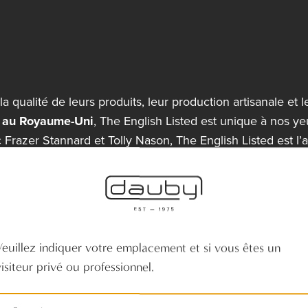
 la qualité de leurs produits, leur production artisanale et 
y au Royaume-Uni
, The English Listed est unique à nos ye
razer Stannard et Tolly Nason, The English Listed est l’all
, dont résulte une fusion entre design, rénovation et art, t
uilt Heritage Award
avec leur projet ‘The Ark’ dans le 
e' ». Ce projet de rénovation est l’œuvre maîtresse et l
Veuillez indiquer votre emplacement et si vous êtes un
e partenaire pour leurs projets de petite et grande e
visiteur privé ou professionnel.
attention et leur dévouement.
 aspects architecturaux doivent être accordés dans les gr