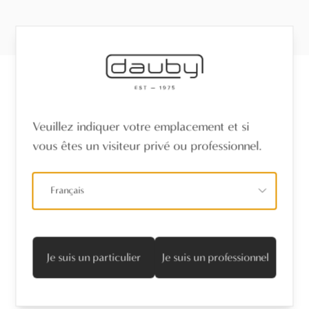
Recevez les dernières nouvelles
Veuillez indiquer votre emplacement et si
vous êtes un visiteur privé ou professionnel.
Nom
*
Français
Adresse mail
*
Je suis d'accord avec la politique de confidentialité
Je suis un particulier
Je suis un professionnel
S’abonner