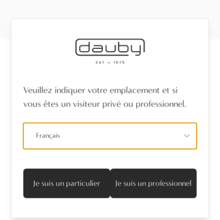
Recevez les dernières nouvelles
Veuillez indiquer votre emplacement et si
vous êtes un visiteur privé ou professionnel.
Nom
*
Français
Adresse mail
*
Je suis d'accord avec la politique de confidentialité
Je suis un particulier
Je suis un professionnel
S’abonner