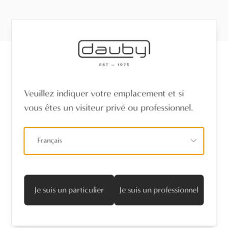
Recevez les dernières nouvelles
Veuillez indiquer votre emplacement et si
vous êtes un visiteur privé ou professionnel.
Nom
*
Français
Adresse mail
*
Je suis d'accord avec la politique de confidentialité
Je suis un particulier
Je suis un professionnel
S’abonner