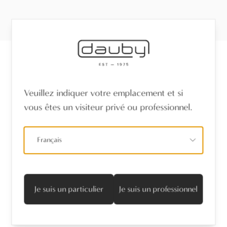
Recevez les dernières nouvelles
Veuillez indiquer votre emplacement et si
vous êtes un visiteur privé ou professionnel.
Nom
*
Français
Adresse mail
*
Je suis d'accord avec la politique de confidentialité
Je suis un particulier
Je suis un professionnel
S’abonner