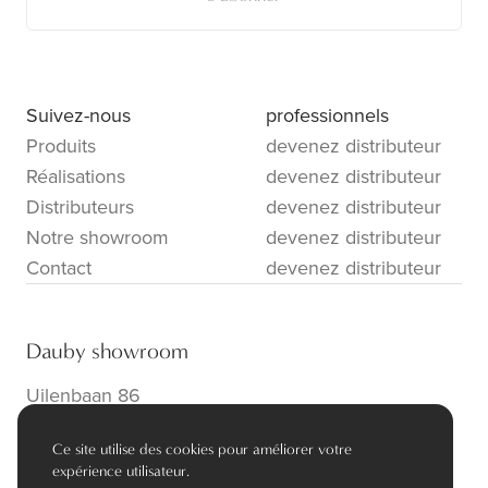
Suivez-nous
professionnels
Produits
devenez distributeur
Réalisations
devenez distributeur
Distributeurs
devenez distributeur
Notre showroom
devenez distributeur
Contact
devenez distributeur
Dauby showroom
Uilenbaan 86
B-2160 Wommelgem
Ce site utilise des cookies pour améliorer votre
info@dauby.be
|
+32 3 354 16 86
expérience utilisateur.