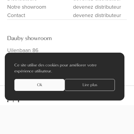
Notre showroom
devenez distributeur
Contact
devenez distributeur
Dauby showroom
Uilenbaan 86
B-2160 Wommelgem
Ce site utilise des cookies pour améliorer votre
info@dauby.be
|
+32 3 354 16 86
expérience utilisateur.
Ok
Lire plus
privacy policy
algemene voorwaarden