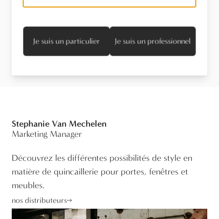
Entretien
Je suis un particulier
Je suis un professionnel
Informations techniques
Stephanie Van Mechelen
Marketing Manager
Découvrez les différentes possibilités de style en
matière de quincaillerie pour portes, fenêtres et
meubles.
nos distributeurs