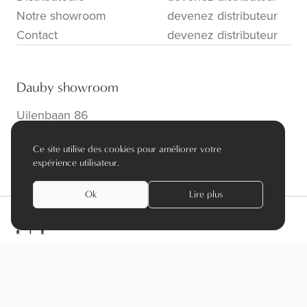
Notre showroom
devenez distributeur
Contact
devenez distributeur
Dauby showroom
Uilenbaan 86
B-2160 Wommelgem
Ce site utilise des cookies pour améliorer votre
info@dauby.be
|
+32 3 354 16 86
expérience utilisateur.
Ok
Lire plus
privacy policy
algemene voorwaarden