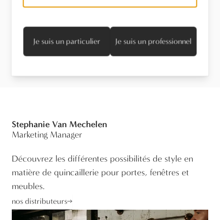
Entretien
Je suis un particulier
Je suis un professionnel
Informations techniques
Stephanie Van Mechelen
Marketing Manager
Découvrez les différentes possibilités de style en
matière de quincaillerie pour portes, fenêtres et
meubles.
nos distributeurs