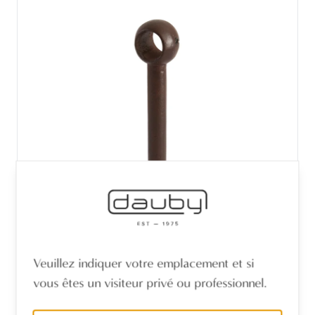
Veuillez indiquer votre emplacement et si
PIECE EMBOUT ROUILLE CIRE (RC) 130mm
vous êtes un visiteur privé ou professionnel.