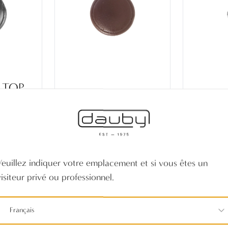
 TOP
DALL
PIECE END TOP
PIEC
- NOIR
RAIL RANDALL
RAIL 
ROUILLE CIRE (RC)
P
Veuillez indiquer votre emplacement et si vous êtes un
visiteur privé ou professionnel.
Français