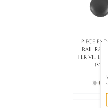
PIECE END
RAIL RAN
FER VIEILLI 
(VO)