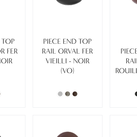
 TOP
PIECE END TOP
R FER
RAIL ORVAL FER
PIEC
NOIR
VIEILLI - NOIR
RA
(VO)
ROUILL