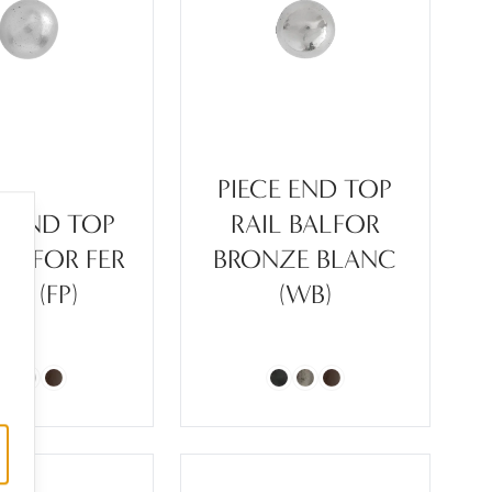
PIECE END TOP
E END TOP
RAIL BALFOR
BALFOR FER
BRONZE BLANC
OLI (FP)
(WB)