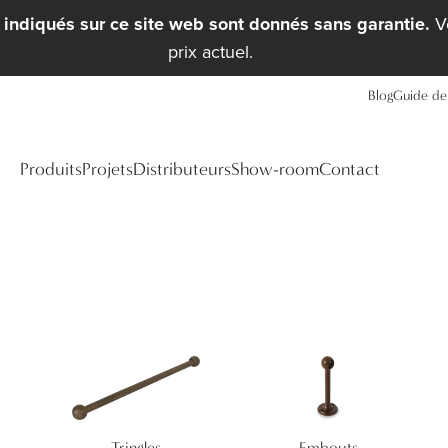
x indiqués sur ce site web sont donnés sans garantie.
Ve
prix actuel.
Blog
Guide de 
Produits
Projets
Distributeurs
Show-room
Contact
Tringles
Embouts