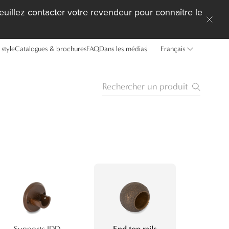
uillez contacter votre revendeur pour connaître le
style
Catalogues & brochures
FAQ
Dans les médias
Français
Supports IDD
End top rails