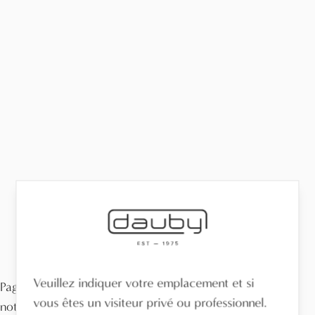
404
Veuillez indiquer votre emplacement et si
Page non trouvée, réessayez plus tard ou naviguez vers
vous êtes un visiteur privé ou professionnel.
notre
page d'accueil
.