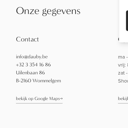
Onze gegevens
Contact
Op
ma -
info@dauby.be
vrij
+32 3 354 16 86
zat 
Uilenbaan 86
Sho
B-2160 Wommelgem
bekijk op Google Maps
beki